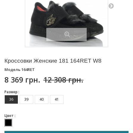
Кроссовки Женские 181 164RET W8
Модель
164RET
8 369 грн.
12 308 грн.
Размер :
36
39
40
41
Цвет :