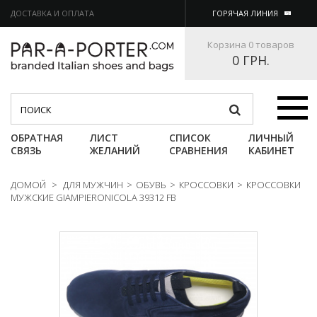
ДОСТАВКА И ОПЛАТА
ГОРЯЧАЯ ЛИНИЯ
Корзина
0 товаров
0 ГРН.
Категории
ОБРАТНАЯ
ЛИСТ
СПИСОК
ЛИЧНЫЙ
СВЯЗЬ
ЖЕЛАНИЙ
СРАВНЕНИЯ
КАБИНЕТ
ДОМОЙ
>
ДЛЯ МУЖЧИН
>
ОБУВЬ
>
КРОССОВКИ
>
КРОССОВКИ
МУЖСКИЕ GIAMPIERONICOLA 39312 FB