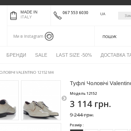
MADE IN
067 553 6030
UA
Зам
ITALY
Ми в Instagram
БРЕНДИ
SALE
LAST SIZE -50%
ДОСТАВКА Т
ОЛОВІЧІ VALENTINO 12152 M4
Туфлі Чоловічі Valenti
Модель
12152
3 114 грн.
9 244 грн.
Розмір :