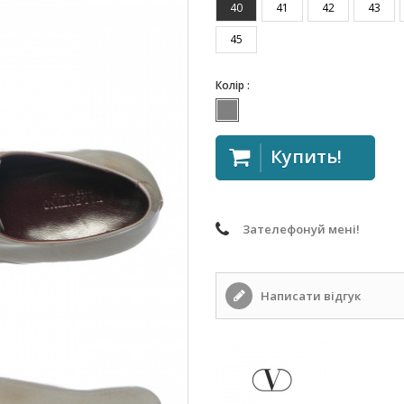
40
41
42
43
45
Колір :
Купить!
Зателефонуй мені!
Написати відгук