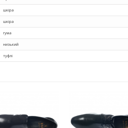
шкіра
шкіра
гума
низький
туфлі