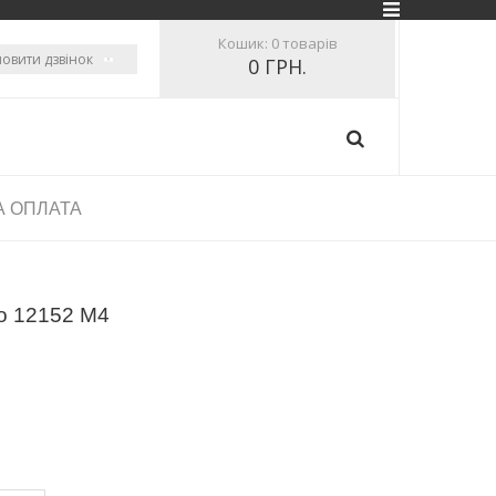
Кошик:
0 товарів
овити дзвінок
0 ГРН.
А ОПЛАТА
no 12152 M4