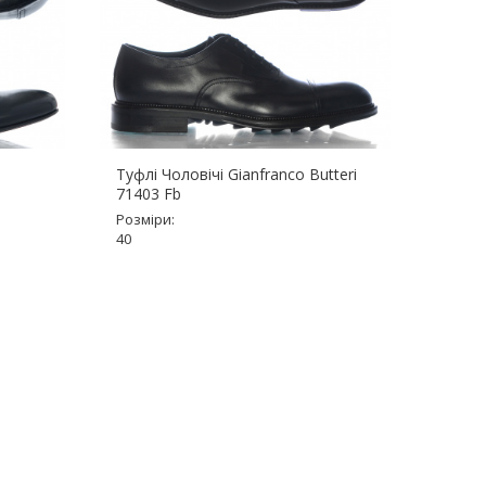
Туфлі Чоловічі Gianfranco Butteri
Туфлі
71403 Fb
Розмір
Розміри:
40, 43.
40