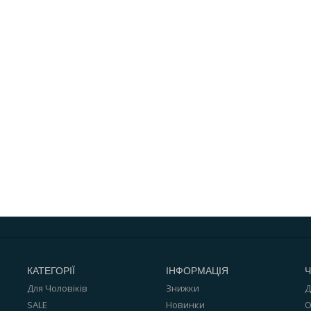
КАТЕГОРІЇ
ІНФОРМАЦІЯ
Ч
Для Чоловіків
Знижки
Д
SALE
Новинки
О