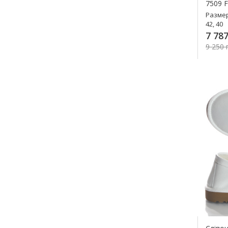
7509 
Разме
42, 40
7 787
9 250 