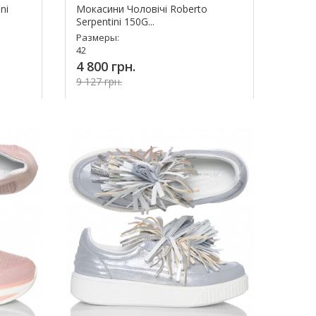
ni
Мокасини Чоловічі Roberto
Serpentini 150G...
Размеры:
42
4 800 грн.
9 127 грн.
ь!
Купить!