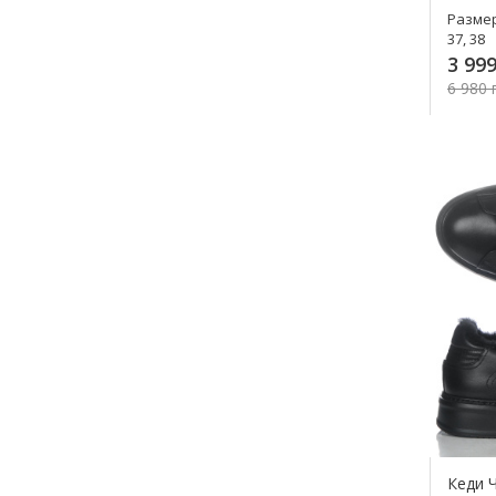
Разме
37, 38
3 999
6 980 
К
Кеди Ч