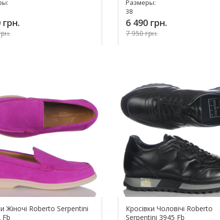
ры:
Размеры:
38
 грн.
6 490 грн.
грн.
7 950 грн.
Купить!
Купить!
 Жіночі Roberto Serpentini
Кросівки Чоловічі Roberto
 Fb
Serpentini 3945 Fb