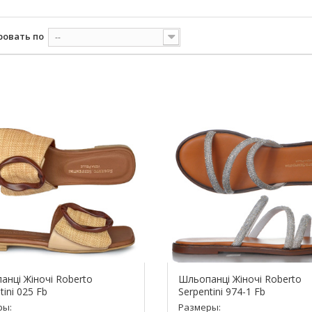
ровать по
--
анці Жіночі Roberto
Шльопанці Жіночі Roberto
tini 025 Fb
Serpentini 974-1 Fb
ры:
Размеры: