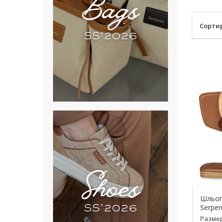
Сорти
Шльоп
Serpen
Разме