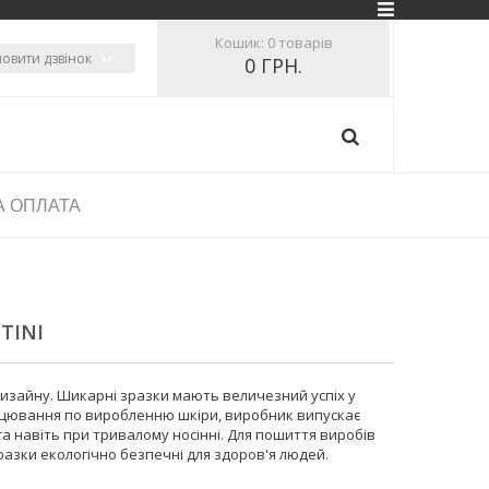
Кошик:
0 товарів
овити дзвінок
0 ГРН.
А ОПЛАТА
TINI
изайну. Шикарні зразки мають величезний успіх у
рацювання по виробленню шкіри, виробник випускає
га навіть при тривалому носінні. Для пошиття виробів
разки екологічно безпечні для здоров'я людей.