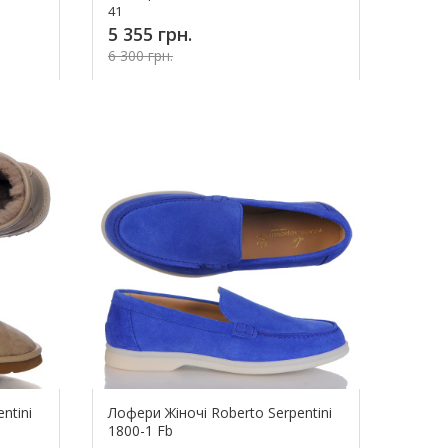
41
5 355 грн.
6 300 грн.
ь!
Купить!
ntini
Лофери Жіночі Roberto Serpentini
1800-1 Fb