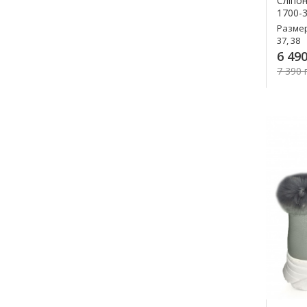
Сліпон
1700-3
Разме
37, 38
6 490
7 390 
К