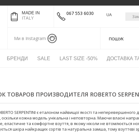
MADE IN
067 553 6030
UA
Зам
ITALY
Ми в Instagram
БРЕНДИ
SALE
LAST SIZE -50%
ДОСТАВКА Т
К ТОВАРОВ ПРОИЗВОДИТЕЛЯ ROBERTO SERPEN
OBERTO SERPENTINI є еталоном найвищої якості та неперевершеного д
в, оскільки кожна модель унікальна і неповторна. Маючи власні нап
е, еластичне та комфортне взуття, в якому ніколи не втомлюється но
ується шкіра найкращих сортів та натуральна замша, тому взуттєві з