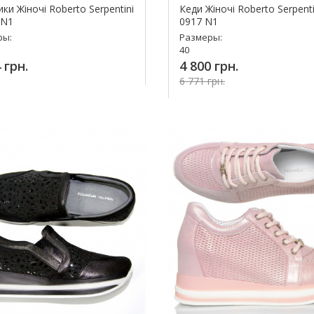
ки Жіночі Roberto Serpentini
Кеди Жіночі Roberto Serpenti
 N1
0917 N1
ры:
Размеры:
40
 грн.
4 800 грн.
6 771 грн.
упить!
Купит