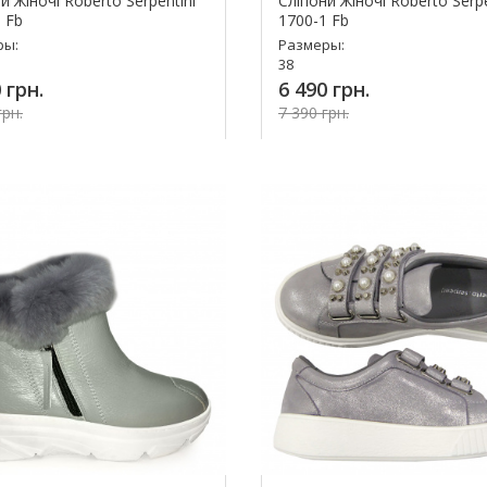
и Жіночі Roberto Serpentini
Сліпони Жіночі Roberto Serpe
 Fb
1700-1 Fb
ры:
Размеры:
38
 грн.
6 490 грн.
грн.
7 390 грн.
Купит
упить!