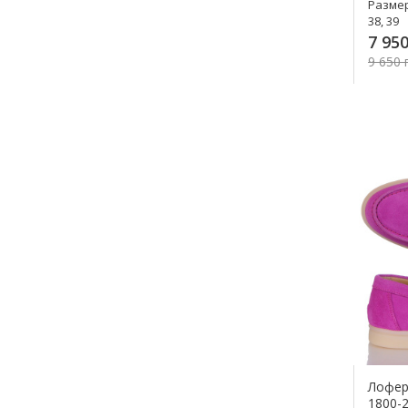
Разме
38, 39
7 950
9 650 
Лофери
1800-2