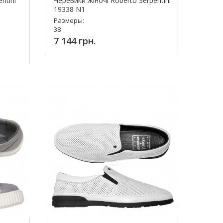
ntini
Черевики Жіночі Roberto Serpentini
19338 N1
Размеры:
38
7 144 грн.
Купить!
ь!