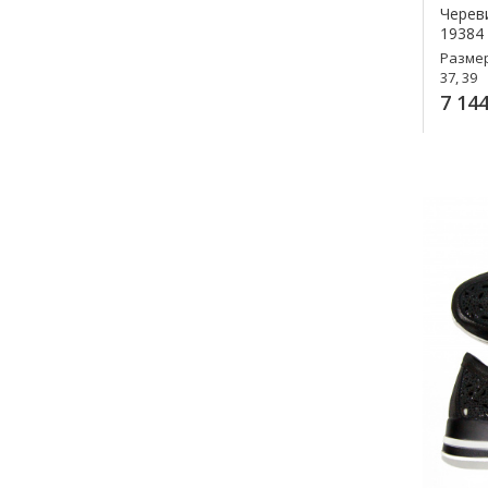
Череви
19384
Разме
37, 39
7 144
К