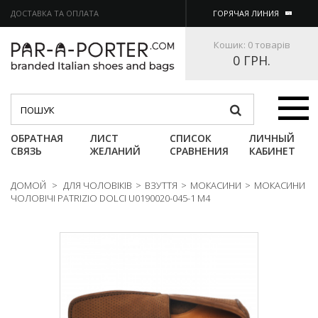
ДОСТАВКА ТА ОПЛАТА
ГОРЯЧАЯ ЛИНИЯ
Кошик:
0 товарів
0 ГРН.
Категории
ОБРАТНАЯ
ЛИСТ
СПИСОК
ЛИЧНЫЙ
СВЯЗЬ
ЖЕЛАНИЙ
СРАВНЕНИЯ
КАБИНЕТ
ДОМОЙ
>
ДЛЯ ЧОЛОВІКІВ
>
ВЗУТТЯ
>
МОКАСИНИ
>
МОКАСИНИ
ЧОЛОВІЧІ PATRIZIO DOLCI U0190020-045-1 M4