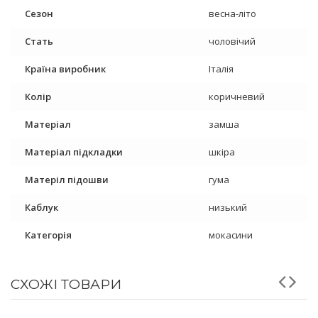
Сезон
весна-літо
Стать
чоловічий
Країна виробник
Італія
Колір
коричневий
Матеріал
замша
Матеріал підкладки
шкіра
Матеріл підошви
гума
Каблук
низький
Категорія
мокасини
СХОЖІ ТОВАРИ