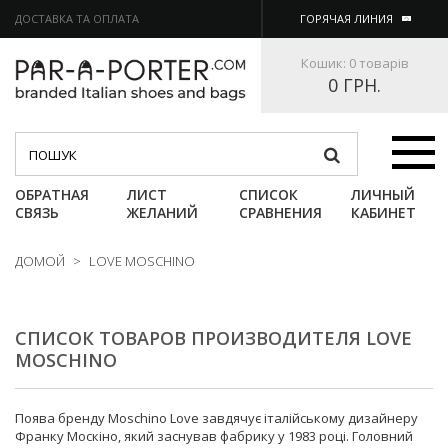
ДОСТАВКА ТА ОПЛАТА
ГОРЯЧАЯ ЛИНИЯ
Кошик:
0 товарів
0 ГРН.
Категории
ОБРАТНАЯ
ЛИСТ
СПИСОК
ЛИЧНЫЙ
СВЯЗЬ
ЖЕЛАНИЙ
СРАВНЕНИЯ
КАБИНЕТ
ДОМОЙ
>
LOVE MOSCHINO
СПИСОК ТОВАРОВ ПРОИЗВОДИТЕЛЯ LOVE
MOSCHINO
Поява бренду Moschino Love завдячує італійському дизайнеру
Франку Москіно, який заснував фабрику у 1983 році. Головний