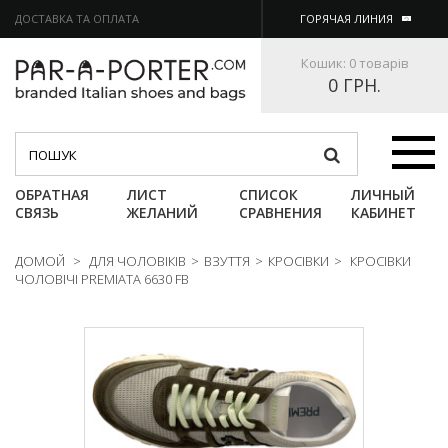
ДОСТАВКА ТА ОПЛАТА
ГОРЯЧАЯ ЛИНИЯ
Кошик:
0 товарів
0 ГРН.
Категории
ОБРАТНАЯ
ЛИСТ
СПИСОК
ЛИЧНЫЙ
СВЯЗЬ
ЖЕЛАНИЙ
СРАВНЕНИЯ
КАБИНЕТ
ДОМОЙ
>
ДЛЯ ЧОЛОВІКІВ
>
ВЗУТТЯ
>
КРОСІВКИ
>
КРОСІВКИ
ЧОЛОВІЧІ PREMIATA 6630 FB