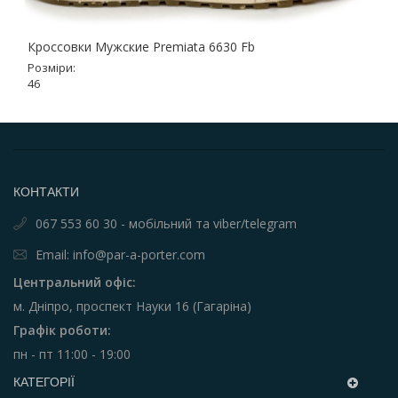
Кроссовки Мужские Premiata 6630 Fb
Розміри:
46
КОНТАКТИ
067 553 60 30 - мобільний та viber/telegram
Email: info@par-a-porter.com
Центральний офіс:
м. Дніпро, проспект Науки 16 (Гагаріна)
Графік роботи:
пн - пт 11:00 - 19:00
КАТЕГОРІЇ