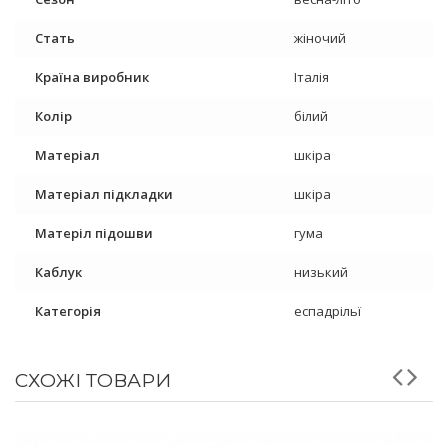
Стать
жіночий
Країна виробник
Італія
Колір
білий
Матеріал
шкіра
Матеріал підкладки
шкіра
Матеріл підошви
гума
Каблук
низький
Категорія
еспадрільї
СХОЖІ ТОВАРИ