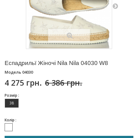
Еспадрильї Жіночі Nila Nila 04030 W8
Модель
04030
4 275 грн.
6 386 грн.
Розмір :
38
Колір :