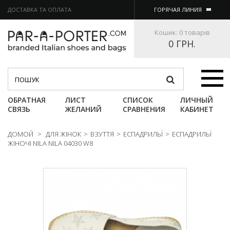
ДОСТАВКА ТА ОПЛАТА
ГОРЯЧАЯ ЛИНИЯ
Кошик:
0 товарів
0 ГРН.
Категории
ОБРАТНАЯ
ЛИСТ
СПИСОК
ЛИЧНЫЙ
СВЯЗЬ
ЖЕЛАНИЙ
СРАВНЕНИЯ
КАБИНЕТ
ДОМОЙ
>
ДЛЯ ЖІНОК
>
ВЗУТТЯ
>
ЕСПАДРИЛЬЇ
>
ЕСПАДРИЛЬЇ
ЖІНОЧІ NILA NILA 04030 W8