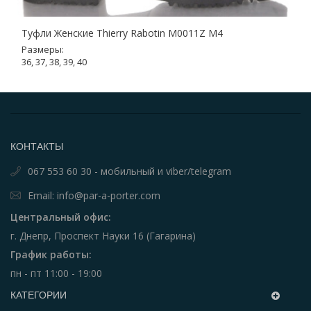
Туфли Женские Thierry Rabotin M0011Z M4
Размеры:
36, 37, 38, 39, 40
КОНТАКТЫ
067 553 60 30 - мобильный и viber/telegram
Email: info@par-a-porter.com
Центральный офис:
г. Днепр, Проспект Науки 16 (Гагарина)
График работы:
пн - пт 11:00 - 19:00
КАТЕГОРИИ