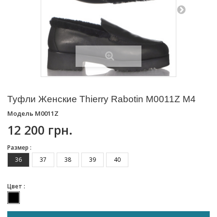
Туфли Женские Thierry Rabotin M0011Z M4
Модель
M0011Z
12 200 грн.
Размер :
36
37
38
39
40
Цвет :