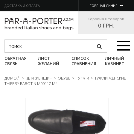
ДОСТАВКА И ОПЛАТА
ГОРЯЧАЯ ЛИНИЯ
Корзина
0 товаров
0 ГРН.
Категории
ОБРАТНАЯ
ЛИСТ
СПИСОК
ЛИЧНЫЙ
СВЯЗЬ
ЖЕЛАНИЙ
СРАВНЕНИЯ
КАБИНЕТ
ДОМОЙ
>
ДЛЯ ЖЕНЩИН
>
ОБУВЬ
>
ТУФЛИ
>
ТУФЛИ ЖЕНСКИЕ
THIERRY RABOTIN M0011Z M4