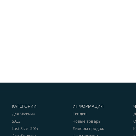
КАТЕГОРИИ
ИНФОРМАЦИЯ
Для Мужчин
Скидки
Д
SALE
Новые товары
О
Last Size -50%
Лидеры продаж
К
Для Женщин
Наш магазин
з