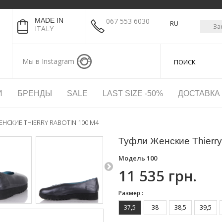
MADE IN
067 553 6030
RU
За
ITALY
Мы в Instagram
И
БРЕНДЫ
SALE
LAST SIZE -50%
ДОСТАВКА
НСКИЕ THIERRY RABOTIN 100 M4
Туфли Женские Thierry
Модель
100
11 535 грн.
Размер :
37,5
38
38,5
39,5