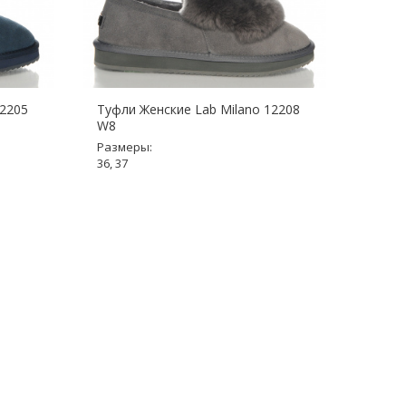
12205
Туфли Женские Lab Milano 12208
Туфли
W8
W8
Размеры:
Разме
36, 37
36