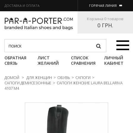
ДОСТАВКА И ОПЛАТА
ГОРЯЧАЯ ЛИНИЯ
Корзина
0 товаров
0 ГРН.
Категории
ОБРАТНАЯ
ЛИСТ
СПИСОК
ЛИЧНЫЙ
СВЯЗЬ
ЖЕЛАНИЙ
СРАВНЕНИЯ
КАБИНЕТ
ДОМОЙ
>
ДЛЯ ЖЕНЩИН
>
ОБУВЬ
>
САПОГИ
>
САПОГИ ДЕМИСЕЗОННЫЕ
>
САПОГИ ЖЕНСКИЕ LAURA BELLARIVA
4107 M4