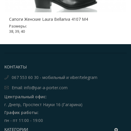
Сапоги Женские Laura Bellariva 4107 M4
Размеры:
38, 39, 40
КОНТАКТЫ
067 553 60 30 - мобильный и viber/telegram
Email: info@par-a-porter.com
Центральный офис:
г. Днепр, Проспект Науки 16 (Гагарина)
График работы:
пн - пт 11:00 - 19:00
КАТЕГОРИИ